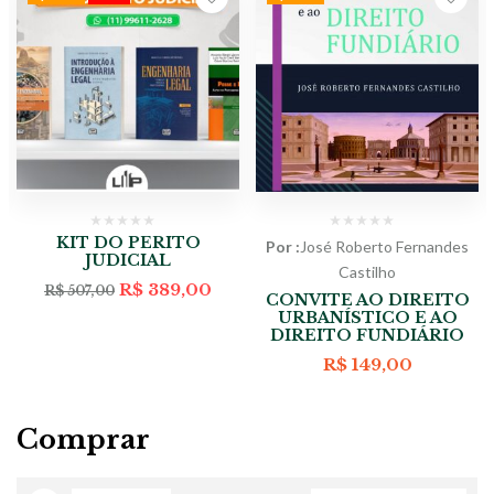
KIT DO PERITO
Por :
José Roberto Fernandes
JUDICIAL
Castilho
O
O
R$
389,00
R$
507,00
CONVITE AO DIREITO
preço
preço
URBANÍSTICO E AO
original
atual
DIREITO FUNDIÁRIO
era:
é:
R$ 507,00.
R$ 389,00.
R$
149,00
Comprar