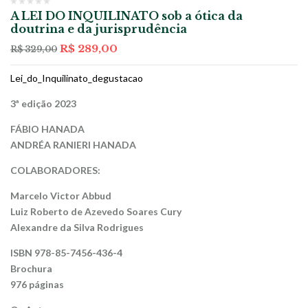
A LEI DO INQUILINATO sob a ótica da
doutrina e da jurisprudência
O
O
R$
289,00
R$
329,00
preço
preço
original
atual
Lei_do_Inquilinato_degustacao
era:
é:
R$ 329,00.
R$ 289,00.
3ª edição 2023
FÁBIO HANADA
ANDRÉA RANIERI HANADA
COLABORADORES:
Marcelo Victor Abbud
Luiz Roberto de Azevedo Soares Cury
Alexandre da Silva Rodrigues
ISBN 978-85-7456-436-4
Brochura
976 páginas