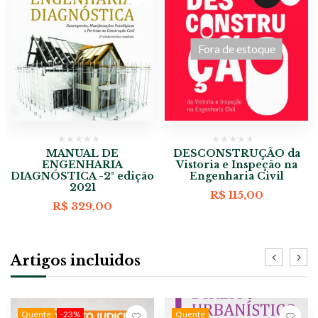
Fora de estoque
MANUAL DE
DESCONSTRUÇÃO da
ENGENHARIA
Vistoria e Inspeção na
DIAGNÓSTICA -2ª edição
Engenharia Civil
2021
R$
115,00
eço
R$
329,00
al
198,00.
Artigos incluidos
Quente
-23%
Quente