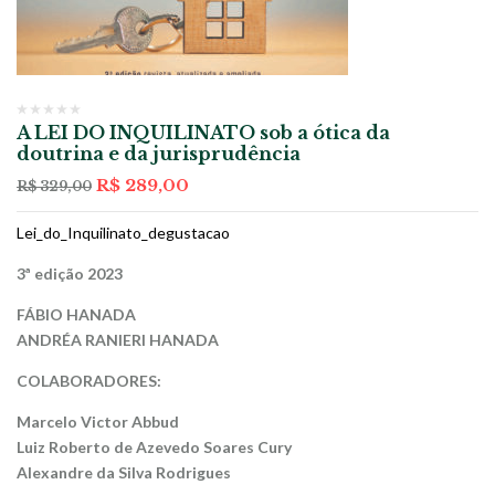
A LEI DO INQUILINATO sob a ótica da
doutrina e da jurisprudência
O
O
R$
289,00
R$
329,00
preço
preço
original
atual
Lei_do_Inquilinato_degustacao
era:
é:
R$ 329,00.
R$ 289,00.
3ª edição 2023
FÁBIO HANADA
ANDRÉA RANIERI HANADA
COLABORADORES:
Marcelo Victor Abbud
Luiz Roberto de Azevedo Soares Cury
Alexandre da Silva Rodrigues