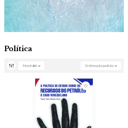
Política
Mostrar
16
Ordenação padrão