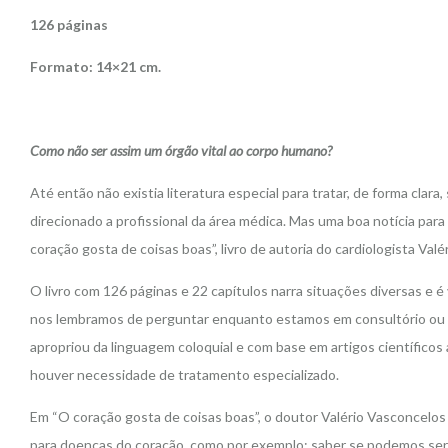
126 páginas
Formato: 14×21 cm.
Como não ser assim um órgão vital ao corpo humano?
Até então não existia literatura especial para tratar, de forma cl
direcionado a profissional da área médica. Mas uma boa notícia para 
coração gosta de coisas boas”, livro de autoria do cardiologista Val
O livro com 126 páginas e 22 capítulos narra situações diversas e 
nos lembramos de perguntar enquanto estamos em consultório ou dia
apropriou da linguagem coloquial e com base em artigos científicos 
houver necessidade de tratamento especializado.
Em “O coração gosta de coisas boas”, o doutor Valério Vasconcelos
para doenças do coração, como por exemplo: saber se podemos ser 