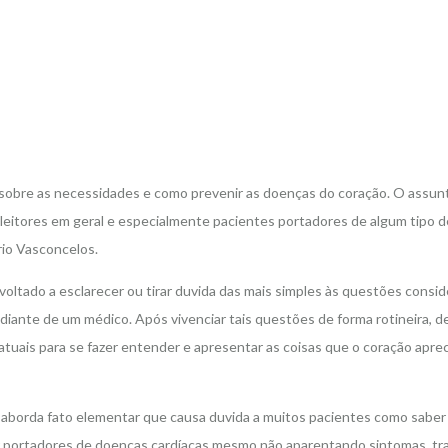
ara, sobre as necessidades e como prevenir as doenças do coração. O ass
leitores em geral e especialmente pacientes portadores de algum tipo de c
ério Vasconcelos.
é voltado a esclarecer ou tirar duvida das mais simples às questões con
nte de um médico. Após vivenciar tais questões de forma rotineira, dent
atuais para se fazer entender e apresentar as coisas que o coração apreci
 aborda fato elementar que causa duvida a muitos pacientes como saber 
portadores de doenças cardíacas mesmo não aparentando sintomas, trata