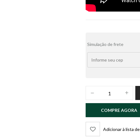
Alternative:
Simulação de frete
O
CORAÇÃO
GOSTA
COMPRE AGORA
DE
COISAS
BOAS
Adicionar à lista d
quantidade