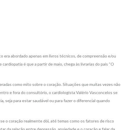
unto era abordado apenas em livros técnicos, de compreensão e/ou
ardiopatia é que a partir de maio, chega às livrarias do pais “O
sideradas como mito sobre o coração. Situações que muitas vezes não
ro e fora do consultório, o cardiologista Valério Vasconcelos se
a, seja para estar saudável ou para fazer o diferencial quando
se o coração realmente dói, até temas como os fatores de risco
r da relação entre depressão, ansiedade e o coração e falar da