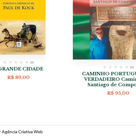
(0)
(0)
GRANDE CIDADE
CAMINHO PORTUGU
R$
89,00
VERDADEIRO Cami
Santiago de Compo
R$
95,00
r Agência Criativa Web