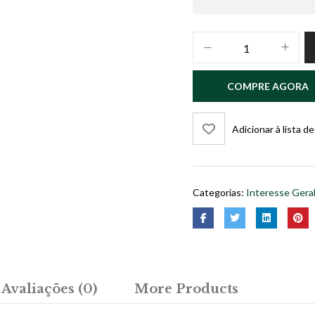
VIAGEM
DE
UMA
COMPRE AGORA
GOTA
D
´ÁGUA
Adicionar à lista d
quantidade
Categorias:
Interesse Gera
Avaliações (0)
More Products