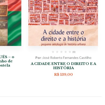
(0)
ÊS – o
Por :
José Roberto Fernandes Castilho
nho de
A CIDADE ENTRE O DIREITO E A
stela
HISTÓRIA
R$
139,00