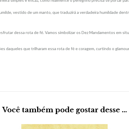
ira simples e eficaz, como realmente o peregrino precisa se portar par
 humilde, vestido de um manto, que traduzirá a verdadeira humildade dent
 desfrutar dessa rota de fé. Vamos simbolizar os Dez Mandamentos em si
es daqueles que trilharam essa rota de fé e coragem, curtindo o glamou
Você também pode gostar desse …