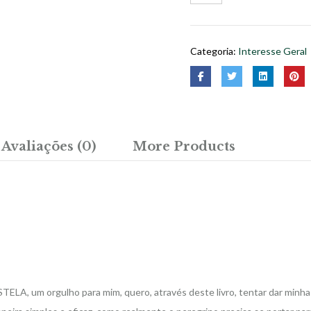
Santiago
de
Compostela
Categoria:
Interesse Geral
quantidade
Avaliações (0)
More Products
, um orgulho para mim, quero, através deste livro, tentar dar minha p