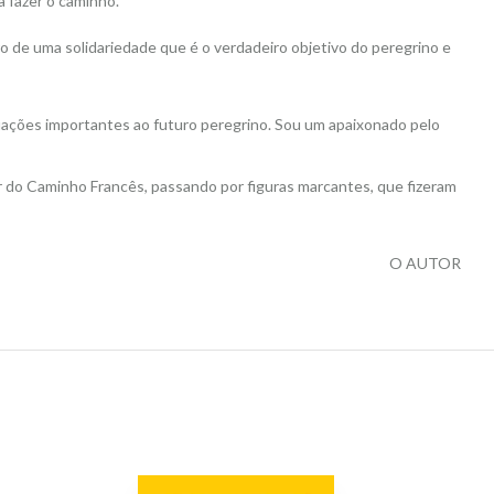
a fazer o caminho.
ro de uma solidariedade que é o verdadeiro objetivo do peregrino e
tuações importantes ao futuro peregrino. Sou um apaixonado pelo
r do Caminho Francês, passando por figuras marcantes, que fizeram
O AUTOR