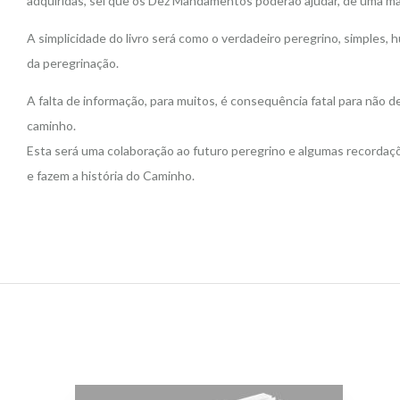
adquiridas, sei que os Dez Mandamentos poderão ajudar, de uma mane
A simplicidade do livro será como o verdadeiro peregrino, simples,
da peregrinação.
A falta de informação, para muitos, é consequência fatal para não
caminho.
Esta será uma colaboração ao futuro peregrino e algumas recordaçõ
e fazem a história do Caminho.