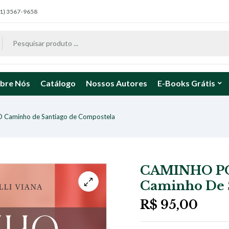
1) 3567-9658
bre Nós
Catálogo
Nossos Autores
E-Books Grátis
aminho de Santiago de Compostela
CAMINHO P
Caminho De 
R$
95,00