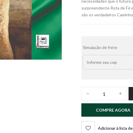
necessidades que o futuro p
surpreendente Rota de Fé 
são os verdadeiros Caminho
Alternative:
Simulação de frete
CAMINHO
PORTUGUÊS
–
COMPRE AGORA
o
VERDADEIRO
Caminho
Adicionar à lista d
de