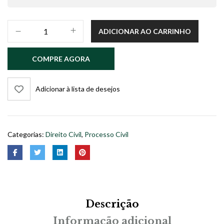
TEMAS
ADICIONAR AO CARRINHO
CONTEMPORÂNEOS
DE
COMPRE AGORA
DIREITO
DAS
FAMÍLIAS
Adicionar à lista de desejos
-
volume
4
quantidade
Categorias:
Direito Civil
,
Processo Civil
Descrição
Informação adicional