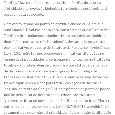
Famílias, à luz, notadamente, do pluralismo familiar, do valor da
afetividade e da evolução biológica, tecnológica e social pela qual
passa a nossa sociedade.
Com efeito, tendo por ponto de partida o ano de 2013, em que
publicamos o 1º volume desta obra, constatamos que o Direito das
Famílias sofreu inúmeras e significativas alterações nos âmbitos
doutrinário, normativo e jurisprudencial, destacando-se, a título
exemplificativo: o advento do Estatuto da Pessoa com Deficiência
(Lei nº 13.146/2015), que promoveu significativas alterações no
regime das incapacidades e, consequentemente, nos institutos da
tutela e da curatela, além de disciplinar a possibilidade de tomada
de decisão apoiada; a entrada em vigor do Novo Código de
Processo Civil (Lei nº 13.105/2015), que, dentre as suas inovações,
trouxe capítulo específico para tratar “das ações de família”; a
inclusão, no texto do Código Civil, de hipóteses de perda do poder
familiar pelo autor de determinados crimes contra outrem
igualmente titular do mesmo poder familiar ou contra filho, filha ou
outro descendente, por meio da Lei nº 13.715/2018; a proibição de
casamento de quem não atingiu a idade núbil, em razão da alteração