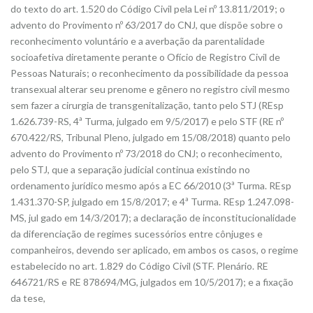
do texto do art. 1.520 do Código Civil pela Lei nº 13.811/2019; o
advento do Provimento nº 63/2017 do CNJ, que dispõe sobre o
reconhecimento voluntário e a averbação da parentalidade
socioafetiva diretamente perante o Ofício de Registro Civil de
Pessoas Naturais; o reconhecimento da possibilidade da pessoa
transexual alterar seu prenome e gênero no registro civil mesmo
sem fazer a cirurgia de transgenitalização, tanto pelo STJ (REsp
1.626.739-RS, 4ª Turma, julgado em 9/5/2017) e pelo STF (RE nº
670.422/RS, Tribunal Pleno, julgado em 15/08/2018) quanto pelo
advento do Provimento nº 73/2018 do CNJ; o reconhecimento,
pelo STJ, que a separação judicial continua existindo no
ordenamento jurídico mesmo após a EC 66/2010 (3ª Turma. REsp
1.431.370-SP, julgado em 15/8/2017; e 4ª Turma. REsp 1.247.098-
MS, jul gado em 14/3/2017); a declaração de inconstitucionalidade
da diferenciação de regimes sucessórios entre cônjuges e
companheiros, devendo ser aplicado, em ambos os casos, o regime
estabelecido no art. 1.829 do Código Civil (STF. Plenário. RE
646721/RS e RE 878694/MG, julgados em 10/5/2017); e a fixação
da tese,