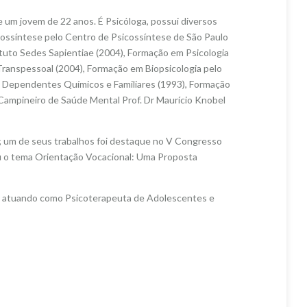
e um jovem de 22 anos. É Psicóloga, possui diversos
cossíntese pelo Centro de Psicossíntese de São Paulo
tituto Sedes Sapientiae (2004), Formação em Psicologia
Transpessoal (2004), Formação em Biopsicologia pelo
e Dependentes Químicos e Familiares (1993), Formação
Campineiro de Saúde Mental Prof. Dr Maurício Knobel
s; um de seus trabalhos foi destaque no V Congresso
u o tema Orientação Vocacional: Uma Proposta
a, atuando como Psicoterapeuta de Adolescentes e