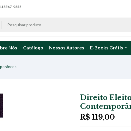
1) 3567-9658
bre Nós
Catálogo
Nossos Autores
E-Books Grátis
emporâneos
Direito Eleit
Contemporâ
R$
119,00