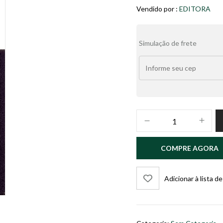
Vendido por :
EDITORA
Alternative:
Simulação de frete
Direito
Eleitoral
Brasileiro
COMPRE AGORA
–
Temas
Contemporâneos
Adicionar à lista d
quantidade