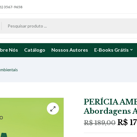
1) 3567-9658
bre Nós
Catálogo
Nossos Autores
E-Books Grátis
mbientais
PERÍCIA AMB
Abordagens 
O
R$
17
R$
189,00
preç
origi