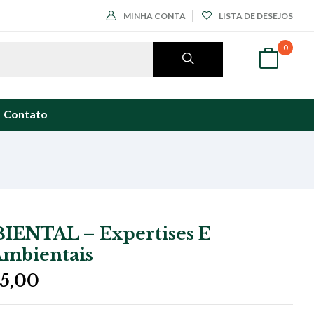
MINHA CONTA
LISTA DE DESEJOS
0
Contato
IENTAL – Expertises E
Ambientais
O
5,00
o
preço
nal
atual