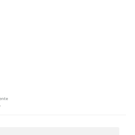
ente
o