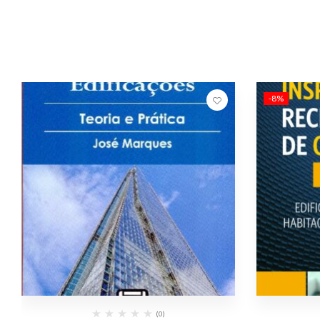
-8%
(0)