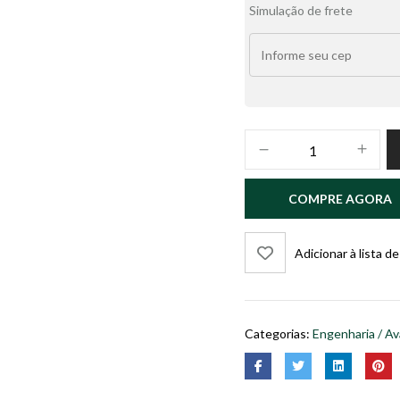
Simulação de frete
PERÍCIA
AMBIENTAL
–
COMPRE AGORA
Expertises
e
abordagens
Adicionar à lista d
ambientais
quantidade
Categorias:
Engenharia / Av