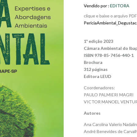
era:
Vendido por :
EDITORA
R$ 18
clique e baixe o arquivo PD
PericiaAmbiental_Degusta
1ª edição 2023
Câmara Ambiental do Iba
ISBN 978-85-7456-440-1
Brochura
312 páginas
Editora LEUD
Coordenadores:
PAULO PALMIERI MAGRI
VICTOR MANOEL VENTU
Autores
Ana Carolina Valerio Nadalin
André Benevides de Carval