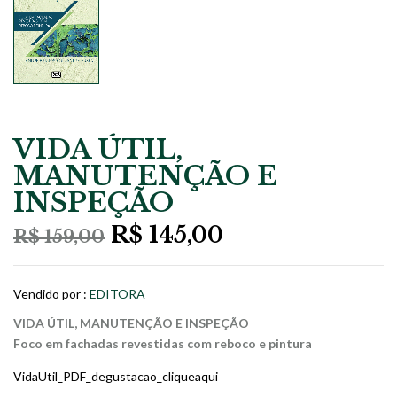
VIDA ÚTIL,
MANUTENÇÃO E
INSPEÇÃO
O
O
R$
145,00
R$
159,00
preço
preço
original
atual
era:
é:
Vendido por :
EDITORA
R$ 159,00.
R$ 145,00.
VIDA ÚTIL, MANUTENÇÃO E INSPEÇÃO
Foco em fachadas revestidas com reboco e pintura
VidaUtil_PDF_degustacao_cliqueaqui