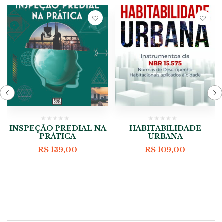
INSPEÇÃO PREDIAL NA
HABITABILIDADE
PRÁTICA
URBANA
R$
139,00
R$
109,00
eço
al
109,00.