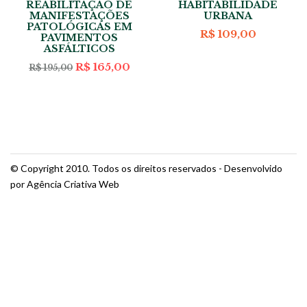
REABILITAÇÃO DE
HABITABILIDADE
MANIFESTAÇÕES
URBANA
PATOLÓGICAS EM
R$
109,00
PAVIMENTOS
ASFÁLTICOS
eço
al
O
O
R$
165,00
R$
195,00
preço
preço
119,00.
original
atual
era:
é:
R$ 195,00.
R$ 165,00.
© Copyright 2010. Todos os direitos reservados - Desenvolvido
por Agência Criativa Web