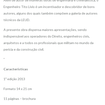
Além de autor de inúmeras obras de engenharia e criminalística, o
Engenheiro Tito Lívio é um incentivador e descobridor de bons
autores, alguns dos quais também compõem a galeria de autores
técnicos da LEUD.
A presente obra dispensa maiores apresentações, sendo
indispensável aos operadores do Direito, engenheiros civis,
arquitetos e a todos os profissionais que militam no mundo da
perícia e da construção civil.
”
Características
1ª edição 2013
Formato 14 x 21 cm
11 páginas – brochura